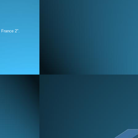
e France 2"
.