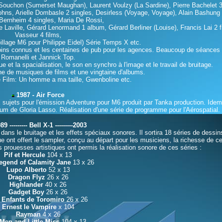
Souchon (Sumerset Maughan), Laurent Voulzy (La Sardine), Pierre Bachelet 3
ohns, Arielle Dombasle 2 singles, Desirless (Voyage, Voyage), Alain Bashung
Bernheim 4 singles, Maria De Rossi,
pe Laville, Gérard Lenormand 1 album, Gérard Berliner (Louise), Francis Lai 2 f
Vasseur 4 films,
billage M6 pour Philippe Eidel) Série Temps X etc.
ins connus et les centaines de pub pour les agences. Beaucoup de séances
Romanelli et Jannick Top.
e et la spacialisation, le son en synchro à l'image et le travail de bruitage.
ine de musiques de films et une vingtaine d'albums.
Film: Un homme a ma taille, Gwenboline etc.
1987 - Air Force
x sujets pour l'émission Adventure pour M6 produit par Tanka production. Idem
um de Gloria Lasso. Réalisation d'une série de programme pour l'Aérospatial.
9 --------- Bell X-1
---------2003
dans le bruitage et les effets spéciaux sonores. Il sortira 18 séries de dessi
e ont offert le sampler, conçu au départ pour les musiciens, la richesse de c
es prouesses artistiques ont permis la réalisation sonore de ces séries :
Pif et Hercule
104 x 13
egend of Calamity Jane
13 x 26
Lupo Alberto
52 x 13
Dragon Flyz
26 x 26
Highlander
40 x 26
Gadget Boy
26 x 26
 Enfants de Toromiro
26 x 26
Ernest le Vampire
x 104
Rayman
4 x 26
Men and Little Miss
104 x 13