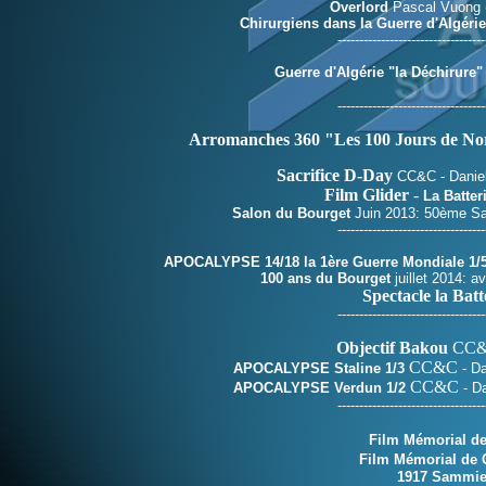
Overlord
Pascal Vuong (
Chirurgiens dans la Guerre
d'Algérie
----------------------------------
Guerre d'Algérie "la Déchirure"
----------------------------------
Arromanches 360 "Les 100 Jours de N
Sacrifice D-Day
CC&C - Daniel
Film Glider
-
La Batter
Salon du Bourget
Juin 2013: 50ème Sal
----------------------------------
APOCALYPSE 14/18 la 1ère Guerre Mondiale 1/
100 ans du Bourget
juillet 2014: a
Spectacle la Batt
----------------------------------
Objectif Bakou
CC&C
CC&C
APOCALYPSE Staline 1/3
- Da
CC&C
APOCALYPSE Verdun 1/2
- Da
----------------------------------
Film Mémorial de
Film Mémorial de 
1917 Sammie