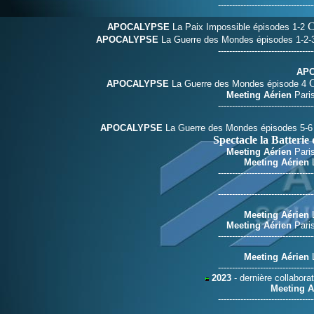
----------------------------------
APOCALYPSE
La Paix Impossible épisodes 1-2
APOCALYPSE
La Guerre des Mondes épisodes 1-2
----------------------------------
AP
APOCALYPSE
La Guerre des Mondes épisode 4
Meeting Aérien
Paris
----------------------------------
APOCALYPSE
La Guerre des Mondes épisodes 5-
Spectacle la Batterie
Meeting Aérien
Paris
Meeting Aérien
L
----------------------------------
----------------------------------
Meeting Aérien
L
Meeting Aérien
Paris
----------------------------------
Meeting Aérien
L
----------------------------------
2023
- dernière collabora
Meeting A
----------------------------------