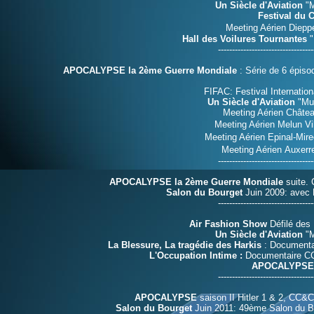
Un Siècle d'Aviation
"M
Festival du
Meeting Aérien
Dieppe
Hall des Voilures Tournantes
"
----------------------------------
APOCALYPSE la 2ème Guerre Mondiale
: Série de 6 épiso
FIFAC: Festival Internatio
Un Siècle d'Aviation
"Mus
Meeting Aérien Château
Meeting Aérien
Melun Vil
Meeting Aérien
Epinal-Mire
Meeting Aérien
Auxerr
----------------------------------
APOCALYPSE la 2ème Guerre Mondiale
suite.
Salon du Bourget
Juin 2009: avec 
----------------------------------
Air Fashion Show
Défilé des
Un Siècle d'Aviation
"M
La Blessure, La tragédie des Harkis
: Documentai
L'Occupation Intime :
Documentaire
CC
APOCALYPS
----------------------------------
APOCALYPSE
saison II Hitler 1 & 2, CC&
Salon du Bourget
Juin 2011: 49ème Salon du Bo