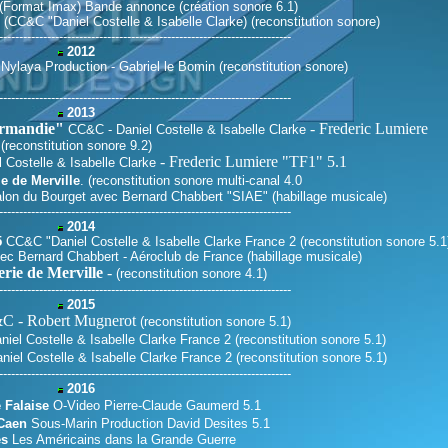
Format Imax) Bande annonce (création sonore 6.1)
(CC&C "Daniel Costelle & Isabelle Clarke) (reconstitution sonore)
-------------------------------------------------------------------------
2012
Nylaya Production - Gabriel le Bomin (reconstitution sonore)
-------------------------------------------------------------------------
2013
ormandie"
- Frederic Lumiere
CC&C - Daniel Costelle & Isabelle Clarke
(reconstitution sonore 9.2)
- Frederic Lumiere "TF1" 5.1
 Costelle & Isabelle Clarke
ie de Merville
.
(reconstitution sonore multi-canal 4.0
on du Bourget avec Bernard Chabbert "SIAE" (habillage musicale)
-------------------------------------------------------------------------
2014
5
CC&C "Daniel Costelle & Isabelle Clarke France 2
(reconstitution sonore 5.1
vec Bernard Chabbert - Aéroclub de France (habillage musicale)
erie de Merville
-
(reconstitution sonore 4.1)
-------------------------------------------------------------------------
2015
 - Robert Mugnerot
(reconstitution sonore 5.1)
niel Costelle & Isabelle Clarke France 2
(reconstitution sonore 5.1)
niel Costelle & Isabelle Clarke France 2
(reconstitution sonore 5.1)
-------------------------------------------------------------------------
2016
 Falaise
O-Video Pierre-Claude Gaumerd 5.1
Caen
Sous-Marin Production David Desites 5.1
s
Les Américains dans la Grande Guerre