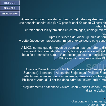
Après avoir roder dans de nombreux studio d'enregistrement par
une association virtuelle (MKG pour Michel Krikorian Gilbert) a
pation l
et fait sonner les rythmiques et les mixages, câblage,micro
ex
Après le succes de Michel (je suis de tout
A cette époque compresseurs, limiteurs, expandeurs et le super
A MKG, ce manque de moyen se traduisait par des efforts d'im
donnaient des résultats étonnants, le compresseur était le do
bouclée et enroulée autour d'une bobine qui tournait dans le v
MKG avait acheté une console PLU
Grâce à Pierre Antonini, il fait la connaissance d'une équip
Synthesis), il rencontre Alexandre Berjonneau, Philippe Eide
éléctrique nouvelles, de nombreuses expériences sur les sy
Philippe et Arnaud lui ont fait découvrire un univers qu'il n'i
Enregistrements : Stéphane Collaro, Jean-Claude Cosson, Daniel 
dizaine d'albu
(
Association
: Synthesis
Studio d'Ague