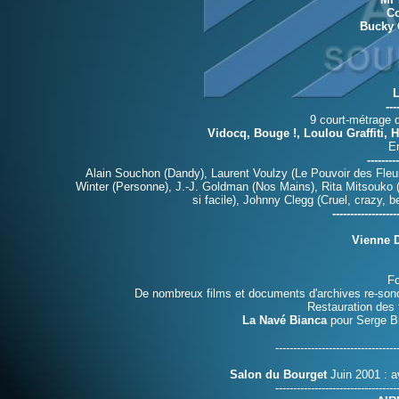
Co
Bucky 
L
---
9 court-métrage 
Vidocq, Bouge !, Loulou Graffiti,
En
--------
Alain Souchon (Dandy), Laurent Voulzy (Le Pouvoir des Fleur
Winter (Personne), J.-J. Goldman (Nos Mains), Rita Mitsouko (
si facile), Johnny Clegg (Cruel, crazy, b
---------------
Vienne 
Fo
De nombreux films et documents d'archives re-son
Restauration des 
La Navé Bianca
pour Serge Br
----------------------------------
Salon du Bourget
Juin 2001 : a
----------------------------------