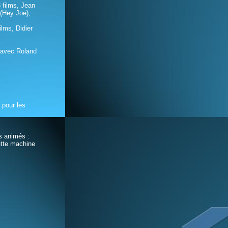
 films, Jean
 (Hey Joe),
ilms, Didier
 avec Roland
 pour les
ns animés :
ette machine