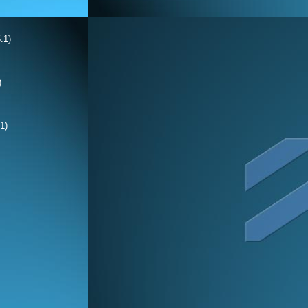
.1)
)
1)