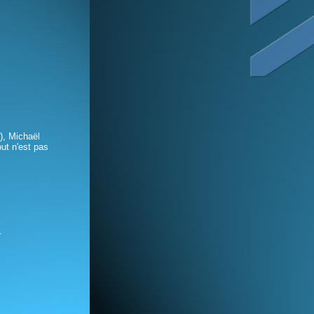
), Michaël
ut n'est pas
.