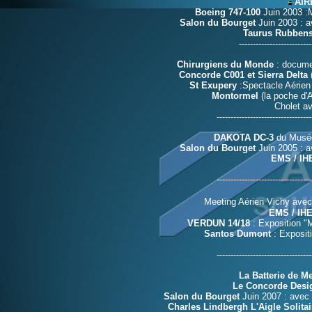
AIRB
Boeing 747-100
Juin 2003 :M
Salon du Bourget
Juin 2003 : a
Taurus Rubben
--------------------------
Chirurgiens du Monde
: documen
Concorde C001 et Sierra Delta
(
St Exupery
:Spectacle Aérien 
Montormel
(la poche d'
Cholet a
----------------------------------
DAKOTA DC-3
du Musée 
Salon du Bourget
Juin 2005 : a
EMS / IH
----------------------------------
Meeting Aérien
Vichy avec
EMS / IH
VERDUN 14/18
: Exposition "M
Santos Dumont
: Expositi
----------------------------------
La Batterie de Me
Le Concorde Desi
Salon du Bourget
Juin 2007 : avec 
Charles Lindbergh L'Aigle Solitai