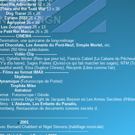
nan the Adventurer
52 x 26
O'Hare and the Toad War
13 x 26
Dog Tracer
26 x 26
Cyrano 2022
26 x 26
Agrippine
26 x 26
Les Zooriginaux
26 x 13
e Petit Roi Macius
26 x 26
------------- CINEMA ---------------
d'animation, une quinzaine de long-métrage :
 Hot Chocolate, Les Amants du Pont-Neuf, Simple Mortel,
etc.
viron 250 films publicitaires.
------------ Vidéo Clip ------------------
s), Ophélie Winter (Rien que pour lui), Francis Cabrel (La Cabane du Pêcheur
Y'a d'la haine), Sages Poètes (Qu'est-ce qui fait marcher les sages), NTM (To
eautiful world), Elsa (Suplice Chinois), Réciprok (Libre comme l'air).
----- Films au format IMAX --------------------
Skydance
Dynamique
(Futuroscope de Poitier)
Trophée Miko
Astratour
rmat : Futuroscope / Géode.
orisés comme Dogs Fight de Jacques Besson où Les Armes Secrètes d'Hitler
films :
L'Atalante, Les Enfants du Paradis,
omberg. Restauration de documents sonores secrets d..
--------------------------------------------------------------------------
2001
vec Bernard Chabbert et Nigel Stevens.(habillage musicale)
--------------------------------------------------------------------------