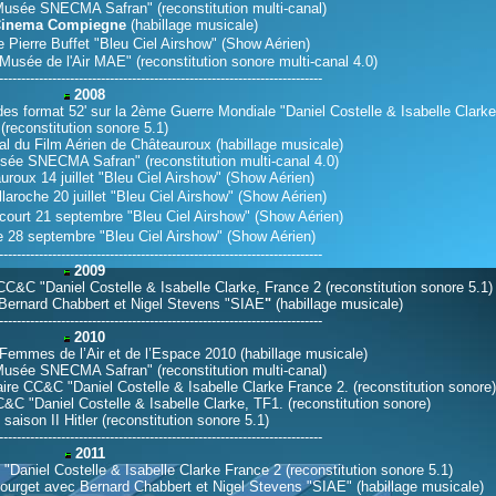
usée SNECMA Safran" (reconstitution multi-canal)
 Cinema Compiegne
(habillage musicale)
 Pierre Buffet "Bleu Ciel Airshow"
(Show Aérien)
Musée de l'Air MAE" (reconstitution sonore multi-canal 4.0)
-------------------------------------------------------------------------
2008
des format 52' sur la 2ème Guerre Mondiale "Daniel Costelle & Isabelle Clark
(reconstitution sonore 5.1)
nal du Film Aérien de
Châteauroux
(habillage musicale)
ée SNECMA Safran" (reconstitution multi-canal 4.0)
roux 14 juillet "Bleu Ciel Airshow"
(Show Aérien)
laroche 20 juillet "Bleu Ciel Airshow"
(Show Aérien)
court 21 septembre "Bleu Ciel Airshow"
(Show Aérien)
e 28 septembre
"Bleu Ciel Airshow"
(Show Aérien)
-------------------------------------------------------------------------
2009
 CC&C "Daniel Costelle & Isabelle Clarke, France 2 (reconstitution sonore 5.1)
Bernard Chabbert et Nigel Stevens
"SIAE
"
(habillage musicale)
-------------------------------------------------------------------------
2010
 Femmes de l’Air et de l’Espace 2010
(habillage musicale)
usée SNECMA Safran" (reconstitution multi-canal)
re CC&C "Daniel Costelle & Isabelle Clarke France 2.
(reconstitution sonore)
&C "Daniel Costelle & Isabelle Clarke, TF1. (reconstitution sonore)
E
saison II
Hitler (reconstitution sonore 5.1)
-------------------------------------------------------------------------
2011
C "Daniel Costelle & Isabelle Clarke France 2
(reconstitution sonore 5.1)
urget avec Bernard Chabbert et Nigel Stevens
"SIAE" (habillage musicale)