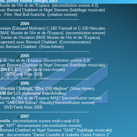
IL (Airbil Sound Design) 2003
usée de l'Air et de l'Espace. (reconstitution sonore 4.0)
vec Bernard Chabbert et Nigel Stevens.(habillage musicale)
s
: Film: Red Bull Autriche. (création sonore)
-----------------------------------------------------------------
2004
taire (Edouard Molinaro) C-160 Transall et C-130 Hercules
.
MAE Musée de l'Air et de l'Espace). (reconstitution sonore)
Soirée de l'Aviation (MAE Musée de l'Air et de l'Espace).
Argentan) avec Bernard Chabbert. (Commémoration)
vec Bernard Chabbert.
(Show Aérien)
-------------------------------------------------------------------------
2005
de l'Air et de l'Espace. (reconstitution sonore 4.0)
vec Bernard Chabbert et Nigel Stevens (habillage musicale)
EDN
BA 123. (spectacle Inter-Armée)
DVD Ferté Alais 2005
-------------------------------------------------------------------------
2006
 Bernard Chabbert, "Bleu Ciel Airshow"
(Show Aérien)
EDN
BA 123. (spectacle Inter-Armées)
usée de l'Air et de l'Espace MAE" (reconstitution sonore)
on "SNECMA Safran" (Neuilly) (reconstitution sonore)
DVD Ferté Alais 2006
-------------------------------------------------------------------------
2007
rville
.
(reconstitution sonore multi-canal 4.0)
gn
"ART"
documentaire
(reconstitution sonore)
Bernard Chabbert et Nigel Stevens
"SIAE
"
(habillage musicale)
re
: documentaire "Daniel Costelle & Isabelle Clarke France 2"