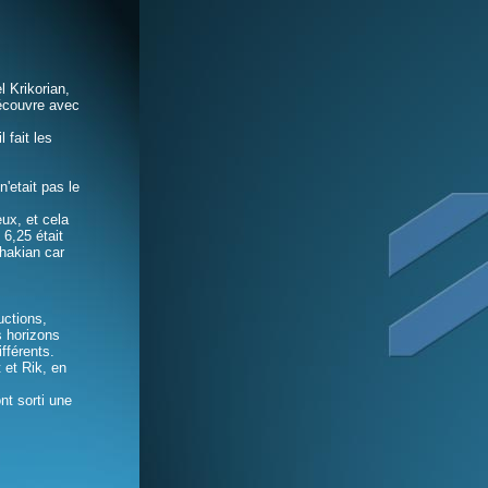
l Krikorian,
découvre avec
 fait les
'etait pas le
ux, et cela
6,25 était
ahakian car
uctions,
s horizons
fférents.
 et Rik, en
nt sorti une