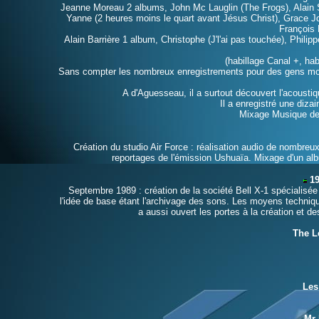
Jeanne Moreau 2 albums, John Mc Lauglin (The Frogs), Alain 
Yanne (2 heures moins le quart avant Jésus Christ), Grace J
François 
Alain Barrière 1 album, Christophe (J'l'ai pas touchée), Philip
(habillage Canal +, ha
Sans compter les nombreux enregistrements pour des gens mo
A d'Aguesseau, il a surtout découvert l'acoustiqu
Il a enregistré une diza
Mixage Musique de 
Création du studio Air Force : réalisation audio de nombreu
reportages de l'émission Ushuaïa. Mixage d'un alb
198
Septembre 1989 : création de la société Bell X-1 spécialisée 
l'idée de base étant l'archivage des sons. Les moyens techniqu
a aussi ouvert les portes à la création et d
The L
Les
Mr 