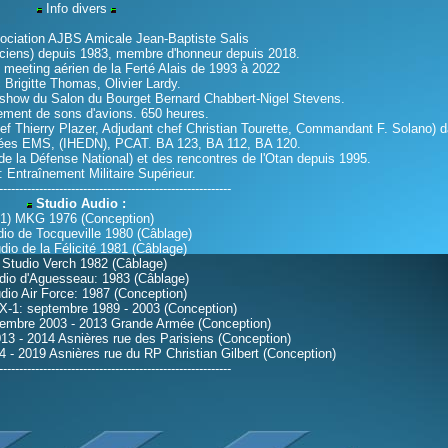
Info divers
ociation AJBS Amicale Jean-Baptiste Salis
nciens) depuis 1983, membre d'honneur depuis 2018.
meeting aérien de la Ferté Alais de 1993 à 2022
 Brigitte Thomas, Olivier Lardy.
rshow du Salon du Bourget Bernard Chabbert-Nigel Stevens.
ement de sons d'avions. 650 heures.
ef Thierry Plazer, Adjudant chef Christian Tourette, Commandant F. Solano) d
mées EMS, (IHEDN), PCAT. BA 123, BA 112, BA 120.
e la Défense National) et des rencontres de l'Otan depuis 1995.
 Entraînement Militaire Supérieur.
----------------------------------------------------------
Studio Audio :
1) MKG 1976 (Conception)
dio de Tocqueville 1980 (Câblage)
dio de la Félicité 1981 (Câblage)
 Studio Verch 1982 (Câblage)
udio d'Aguesseau: 1983 (Câblage)
udio Air Force: 1987 (Conception)
 X-1: septembre 1989 - 2003 (Conception)
eptembre 2003 - 2013 Grande Armée (Conception)
2013 - 2014 Asnières rue des Parisiens (Conception)
4 - 2019 Asnières rue du RP Christian Gilbert (Conception)
----------------------------------------------------------