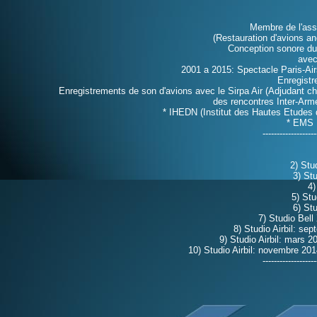
Membre de l'ass
(Restauration d'avions a
Conception sonore du 
avec
2001 a 2015: Spectacle Paris-Ai
Enregistr
Enregistrements de son d'avions avec le Sirpa Air (Adjudant ch
des rencontres Inter-Ar
* IHEDN (Institut des Hautes Etudes d
* EMS :
-------------------
2) Stu
3) Stu
4)
5) St
6) St
7) Studio Bell
8) Studio Airbil: s
9) Studio Airbil: mars 
10) Studio Airbil: novembre 201
-------------------