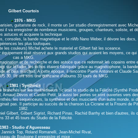
Gilbert Courtois
1976 - MKG
isien, guitariste de rock, il monte un 1er studio d'enregistrement avec Miche
insi il va enregistrer de nombreux musiciens, groupes, chanteurs, soliste, et 
es astuces et acquiere la technique
s, consoles, la bande magnetique et le nWb Nano Weber, il dévore les docs, il
périences les plus loufoques.
e les couleurs) Michel achete le materiel et Gilbert fait les sceance.
 équipement était réservé aux grands studios qui avaient les moyens, ce qui n
cas a MKG.
agination et de recherche et des astuce que ce redonnait les copains entre e
igt sur le fader, les échos étaient fabriqués grâce au magnétophone, la bande 
ide et cela marchait. A cette époque, il rencontre Pierre Antonini et Claude S
S 30. Ils ont sorti une quinzaine d'albums 33 tours de MKG.
1981 - Synthésis
e branchés sur les synthétiseurs : c'était le studio de la Félicité (Synthé Prod
l, Arnaud Devos et Carolin Petit, là aussi les portes se sont ouvertes vers de
nthés, les sequenceurs, la synthèse et des musiciens d'un autre monde, si di
maginait pas. Il participe au succès de la chanson La Cicrane et la Froumi de Pit
1982.
Gilbert, Gilbert Sigrist, Richard Pinas, Rachid Barrhy et bien d'autres, ils o
ms 33 et 45 tours du Studio de la Félicité.
1983 - Studio d'Aguesseau
, Jannick Top, Roland Romanelli,
Jean-Michel Rivat,
sseau de Boulogne il enregistre et mixe :