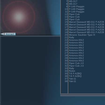
7
MS-317
8
MS-317
9
P-149 Piaggio
10
P-149 Piaggio
11
P-149 Piaggio
12
Piper Cub
13
Piper Cub
14
Piper Cub
15
Marcel Dassault MD-311 F-AZCB
16
Marcel Dassault MD-311 F-AZCB
17
Marcel Dassault MD-311 F-AZCB
18
Marcel Dassault MD-311 F-AZCB
19
Marcel Dassault MD-311 F-AZCB
20
Morane Saulnier Type H
21
Rally
22
Antonov AN-2
23
Antonov AN-2
24
Antonov AN-2
25
Antonov AN-2
26
Antonov AN-2
27
Antonov AN-2
28
Antonov AN-2
29
Antonov AN-2
30
Antonov AN-2
31
Piper Cub J-3
32
Piper Cub J-3
33
Rally
34
Robin
35
T-6 F-AZBQ
36
T-6 F-AZBQ
37
Yak-11
38
Yak-11