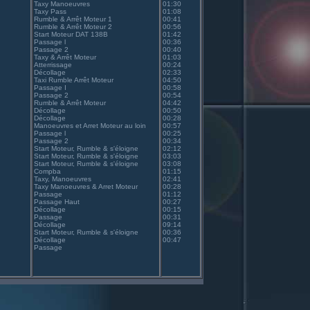
Taxy Manoeuvres
01:30
Taxy Pass
01:08
Rumble & Arrêt Moteur 1
00:41
Rumble & Arrêt Moteur 2
00:56
Start Moteur DAT 138B
01:42
Passage l
00:36
Passage 2
00:40
Taxy & Arrêt Moteur
01:03
Atterrissage
00:24
Décollage
02:33
Taxi Rumble Arrêt Moteur
04:50
Passage I
00:58
Passage 2
00:54
Rumble & Arrêt Moteur
04:42
Décollage
00:50
Décollage
00:28
Manoeuvres et Arret Moteur au loin
00:57
Passage l
00:25
Passage 2
00:34
Start Moteur, Rumble & s'éloigne
02:12
Start Moteur, Rumble & s'éloigne
03:03
Start Moteur, Rumble & s'éloigne
03:08
Compba
01:15
Taxy, Manoeuvres
02:41
Taxy Manoeuvres & Arret Moteur
00:28
Passage
01:12
Passage Haut
00:27
Décollage
00:15
Passage
00:31
Décollage
09:14
Start Moteur, Rumble & s'éloigne
00:36
Décollage
00:47
Passage