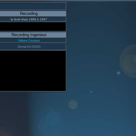
Recording
la ferté-Alais 1989 à 1997
Recording Ingenieur
Gilbert Courtois
(Serial AU-5003)