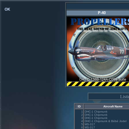
OK
P-40
List
ID
Aircraft Name
1
DHC-1 Chipmunk
2
DHC-1 Chipmunk
3
DHC-1 Chipmunk
4
DHC-1 Chipmunk & Bébé Jodel
5
MS-317
6
MS-317