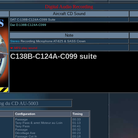
Digital Audio Recording
Aircraft CD Sound
DAT C-138B-C124A-C099 Suite
Dat D-138B-C124A-C099
Note
Stereo
Recording Microphone AT-825 & SASS Crown
MP3 play sound
C138B-C124A-C099 suite
ing du CD AU-5003
Configuration
Timing
Passage
00:33
Taxy Pass & arret Moteur au Loin
01:13
Taxy Pass
00:41
Passage
00:32
Décollage Axe
00:23
Passage Cut ln
00:18